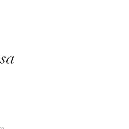
sa
io